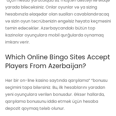
“üçün hesab yaratdıqda siz müştəri dəstəyi ilə əlaqə
yarada biləcəksiniz. Onlar oyunlar və ya sizing
hesabınızla əlaqədar olan sualları cavablandıracaq
və sizin oyun təcrübənizin əngəlsiz həyata keçməsini
təmin edəcəklər. Azərbaycandakı bütün top
kazinolar oyunçulara mobil qurğularda oynamaq
imkanı verir.
Which Online Bingo Sites Accept
Players From Azerbaijan?
Hər bir on-line kasino saytında qarşılama” “bonusu
seçimini tapa bilərsiniz. Bu, ilk hesablarını yaradan
yeni oyunçulara verilən bonusdur. Əksər hallarda,
qarşılama bonusunu iddia etmək üçün hesaba
depozit qoymaq tələb olunur.