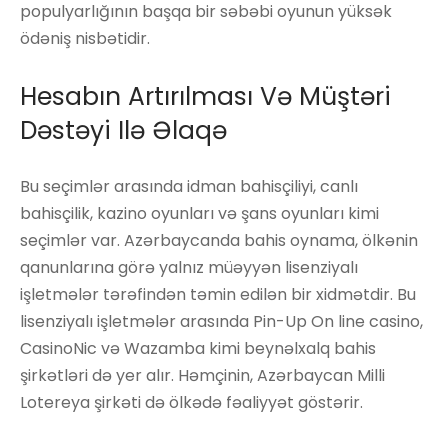
populyarlığının başqa bir səbəbi oyunun yüksək
ödəniş nisbətidir.
Hesabın Artırılması Və Müştəri
Dəstəyi Ilə Əlaqə
Bu seçimlər arasında idman bahisçiliyi, canlı
bahisçilik, kazino oyunları və şans oyunları kimi
seçimlər var. Azərbaycanda bahis oynama, ölkənin
qanunlarına görə yalnız müəyyən lisenziyalı
işletmələr tərəfindən təmin edilən bir xidmətdir. Bu
lisenziyalı işletmələr arasında Pin-Up On line casino,
CasinoNic və Wazamba kimi beynəlxalq bahis
şirkətləri də yer alır. Həmçinin, Azərbaycan Milli
Lotereya şirkəti də ölkədə fəaliyyət göstərir.