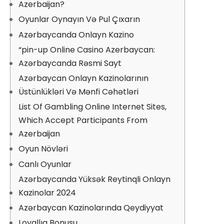
Azerbaijan?
Oyunlar Oynayın Və Pul Çıxarın
Azərbaycanda Onlayn Kazino
“pin-up Online Casino Azerbaycan:
Azərbaycanda Rəsmi Sayt
Azərbaycan Onlayn Kazinolarının
Üstünlükləri Və Mənfi Cəhətləri
List Of Gambling Online Internet Sites,
Which Accept Participants From
Azerbaijan
Oyun Növləri
Canlı Oyunlar
Azərbaycanda Yüksək Reytinqli Onlayn
Kazinolar 2024
Azərbaycan Kazinolarında Qeydiyyat
Loyallıq Bonusu