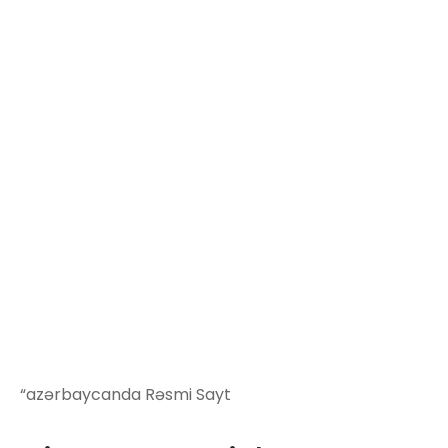
“azərbaycanda Rəsmi Sayt