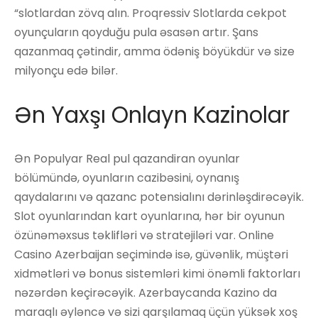
“slotlardan zövq alın. Proqressiv Slotlarda cekpot
oyunçuların qoyduğu pula əsasən artır. Şans
qazanmaq çətindir, amma ödəniş böyükdür və size
milyonçu edə bilər.
Ən Yaxşı Onlayn Kazinolar
Ən Populyar Real pul qazandiran oyunlar
bölümündə, oyunların cazibəsini, oynanış
qaydalarını və qazanc potensialını dərinləşdirəcəyik.
Slot oyunlarından kart oyunlarına, hər bir oyunun
özünəməxsus təklifləri və stratejiləri var. Online
Casino Azerbaijan seçimində isə, güvənlik, müştəri
xidmətləri və bonus sistemləri kimi önəmli faktorları
nəzərdən keçirəcəyik. Azerbaycanda Kazino da
maraqlı əyləncə və sizi qarşılamaq üçün yüksək xoş