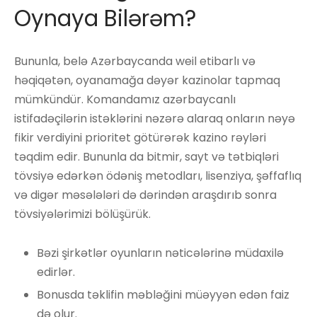
Oynaya Bilərəm?
Bununla, belə Azərbaycanda weil etibarlı və
həqiqətən, oyanamağa dəyər kazinolar tapmaq
mümkündür. Komandamız azərbaycanlı
istifadəçilərin istəklərini nəzərə alaraq onların nəyə
fikir verdiyini prioritet götürərək kazino rəyləri
təqdim edir. Bununla da bitmir, sayt və tətbiqləri
tövsiyə edərkən ödəniş metodları, lisenziya, şəffaflıq
və digər məsələləri də dərindən araşdırıb sonra
tövsiyələrimizi bölüşürük.
Bəzi şirkətlər oyunların nəticələrinə müdaxilə
edirlər.
Bonusda təklifin məbləğini müəyyən edən faiz
də olur.