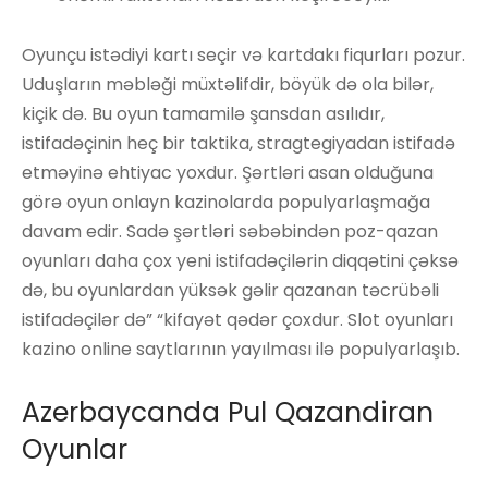
Oyunçu istədiyi kartı seçir və kartdakı fiqurları pozur.
Uduşların məbləği müxtəlifdir, böyük də ola bilər,
kiçik də. Bu oyun tamamilə şansdan asılıdır,
istifadəçinin heç bir taktika, stragtegiyadan istifadə
etməyinə ehtiyac yoxdur. Şərtləri asan olduğuna
görə oyun onlayn kazinolarda populyarlaşmağa
davam edir. Sadə şərtləri səbəbindən poz-qazan
oyunları daha çox yeni istifadəçilərin diqqətini çəksə
də, bu oyunlardan yüksək gəlir qazanan təcrübəli
istifadəçilər də” “kifayət qədər çoxdur. Slot oyunları
kazino online saytlarının yayılması ilə populyarlaşıb.
Azerbaycanda Pul Qazandiran
Oyunlar