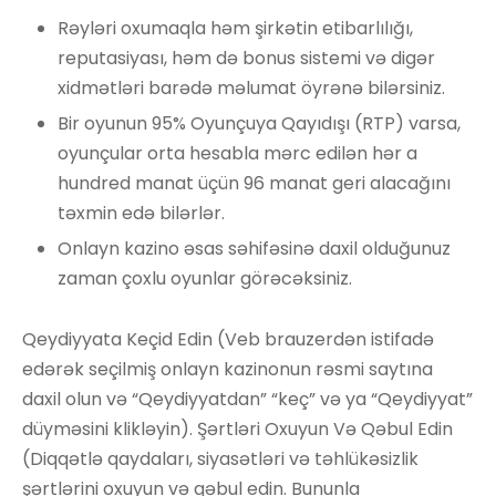
Rəyləri oxumaqla həm şirkətin etibarlılığı,
reputasiyası, həm də bonus sistemi və digər
xidmətləri barədə məlumat öyrənə bilərsiniz.
Bir oyunun 95% Oyunçuya Qayıdışı (RTP) varsa,
oyunçular orta hesabla mərc edilən hər a
hundred manat üçün 96 manat geri alacağını
təxmin edə bilərlər.
Onlayn kazino əsas səhifəsinə daxil olduğunuz
zaman çoxlu oyunlar görəcəksiniz.
Qeydiyyata Keçid Edin (Veb brauzerdən istifadə
edərək seçilmiş onlayn kazinonun rəsmi saytına
daxil olun və “Qeydiyyatdan” “keç” və ya “Qeydiyyat”
düyməsini klikləyin). Şərtləri Oxuyun Və Qəbul Edin
(Diqqətlə qaydaları, siyasətləri və təhlükəsizlik
şərtlərini oxuyun və qəbul edin. Bununla