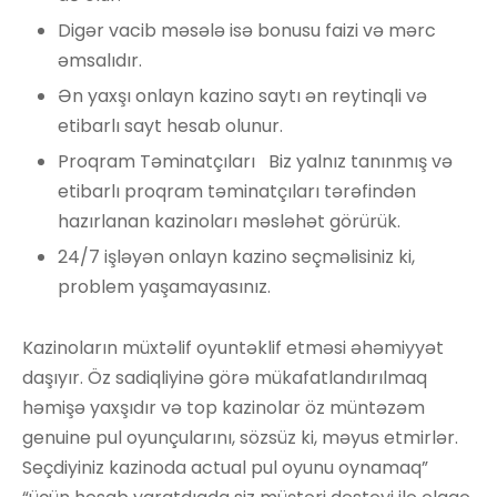
Digər vacib məsələ isə bonusu faizi və mərc
əmsalıdır.
Ən yaxşı onlayn kazino saytı ən reytinqli və
etibarlı sayt hesab olunur.
Proqram Təminatçıları Biz yalnız tanınmış və
etibarlı proqram təminatçıları tərəfindən
hazırlanan kazinoları məsləhət görürük.
24/7 işləyən onlayn kazino seçməlisiniz ki,
problem yaşamayasınız.
Kazinoların müxtəlif oyuntəklif etməsi əhəmiyyət
daşıyır. Öz sadiqliyinə görə mükafatlandırılmaq
həmişə yaxşıdır və top kazinolar öz müntəzəm
genuine pul oyunçularını, sözsüz ki, məyus etmirlər.
Seçdiyiniz kazinoda actual pul oyunu oynamaq”