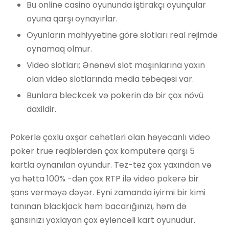
Bu online casino oyununda iştirakçı oyunçular
oyuna qarşı oynayırlar.
Oyunların mahiyyətinə görə slotları real rejimdə
oynamaq olmur.
Video slotları; Ənənəvi slot maşınlarına yaxın
olan video slotlarında media təbəqəsi var.
Bunlara bleckcek və pokerin də bir çox növü
daxildir.
Pokerlə çoxlu oxşar cəhətləri olan həyəcanlı video
poker true rəqiblərdən çox kompüterə qarşı 5
kartla oynanılan oyundur. Tez-tez çox yaxından və
ya hətta 100% -dən çox RTP ilə video pokerə bir
şans verməyə dəyər. Eyni zamanda iyirmi bir kimi
tanınan blackjack həm bacarığınızı, həm də
şansınızı yoxlayan çox əyləncəli kart oyunudur.