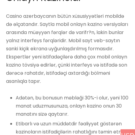
Casino azerbaycanın bütün xüsusiyyətləri mobildə
də əlçatandır. Saytla mobil onlayn kazino versiyaları
arasında müəyyən fərqlər də varifr?n, lakin bunlar
yalnız interfeys fərqləridir. Mobil sayt veb-saytın
sanki kiçik ekrana uyğunlaşdırılmış formasıdır.
Ekspertlər yeni istifadəçilərə daha çox mobil onlayn
kazino tövsiyə edirlər, çünki interfeys və istifadə son
dərəcə rahatdır, istifadəçi axtardığı bölməni
asanlıqla tapır.
Adətən, bu bonusun məbləği 30%-i olur, yəni 100
manat uduzmusunuza, onlayn kazino onun 30
manatını sizə qaytarır.
Etibarlı və uzun müddətdir fəaliyyət göstərən
kazinoların istifadiçilərin rahatlığını təmin etmək