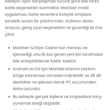
bekliyor. Spor karşılaşması türüne göre site farklı
bahis seçenekleri sunmakta. Mostbet mobil
uygulaması, bahis severlere kolaylık empieza
esneklik sunan bir platformdur. Kullanıcı dostu
arayüzü, geniş oyun seçenekleri ve güvenliği ile öne
çıkar.
Mostbet türkiye Casino’nun menüsü ve
işlevselliği, onu ilk kez gören yeni biri tarafından
bile anlaşılabilecek kadar basittir.
Android ve iOS için MostBet istemci yazılımı
bölge kısıtlaması olmadan indirilebilir ve 38 dili
destekler ve işlevsel olarak PC sürümünden
daha üstündür.
Bu sebeple gerçek kişilere ve krupiyelere karşı
oynamak isteği doğabilir.