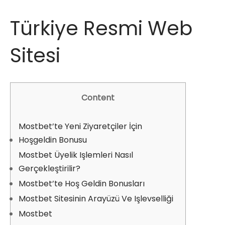
Türkiye Resmi Web
Sitesi
Content
Mostbet’te Yeni Ziyaretçiler İçin
Hoşgeldin Bonusu
Mostbet Üyelik Işlemleri Nasıl
Gerçekleştirilir?
Mostbet’te Hoş Geldin Bonusları
Mostbet Sitesinin Arayüzü Ve Işlevselliği
Mostbet