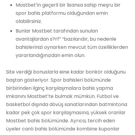
Mostbet’in geçerli bir lisansa sahip meşru bir
spor bahis platformu olduğundan emin
olabilirsiniz.
Bunlar Mostbet tarafından sunulan
avantajlardan s?rf” “bazılarıdır, bu nedenle
bahislerinizi oynarken mevcut tüm özelliklerden
yararlandığınızdan emin olun.
Site verdiği bonuslarla eine kadar bonkör olduğunu
baştan gösteriyor. Spor bahisleri bölümünde
birbirinden ilginç karşılaşmalara bahis yapma
imkanını Mostbet’te bulmak mümkün. Futbol ve
basketbol dışında dövüş sanatlarından batmintona
kadar pek çok spor karşılaşmasına, yüksek oranlar
Mostbet bahis bölümünde. Ayrıca, tercih eden
üyeler canlı bahis bölümünde kombine kuponlar