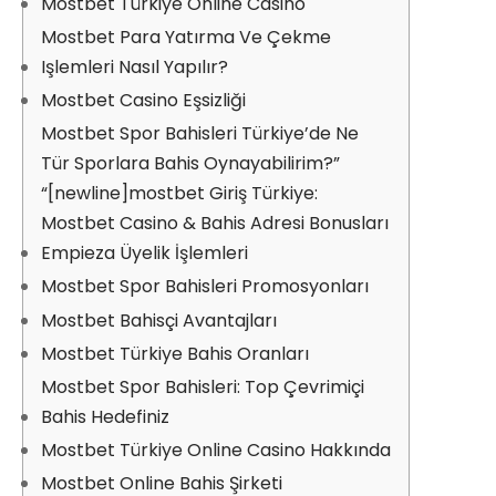
Mostbet Türkiye Online Casino
Mostbet Para Yatırma Ve Çekme
Işlemleri Nasıl Yapılır?
Mostbet Casino Eşsizliği
Mostbet Spor Bahisleri Türkiye’de Ne
Tür Sporlara Bahis Oynayabilirim?”
“[newline]mostbet Giriş Türkiye:
Mostbet Casino & Bahis Adresi Bonusları
Empieza Üyelik İşlemleri
Mostbet Spor Bahisleri Promosyonları
Mostbet Bahisçi Avantajları
Mostbet Türkiye Bahis Oranları
Mostbet Spor Bahisleri: Top Çevrimiçi
Bahis Hedefiniz
Mostbet Türkiye Online Casino Hakkında
Mostbet Online Bahis Şirketi