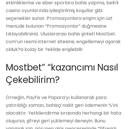
etkinliklerine ve siber sporlara bahis yapma, belirli
casino oyunlarında iyileştirilmiş koşullar gibi
seçenekler sunar. Promosyonlara erişim için üst
menüde bulunan “Promosyonlar” düğmesine
tıklayabilirsiniz. Uluslararası bahis şirketi Mostbet.
com’un resmi internet sitesine, engellemeyi aşarak
olduk?a kolay bir ?ekilde erişilebilir.
Mostbet” “kazancımı Nasıl
Çekebilirim?
Örneğin, PayFix ve Papara’yı kullanarak para
yatırıldığı zaman, bahisçi nakit geri ödemenin %’ini
alacaktır. Yetkilendirme sırasında herhangi bir hata
oluşursa, şifreyi geri yüklemeyi deneyin. Bunu
yapmak için, görünen giriş penceresinde “Şifrenizi