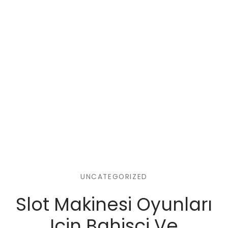
UNCATEGORIZED
Slot Makinesi Oyunları
Için Bahisçi Ve