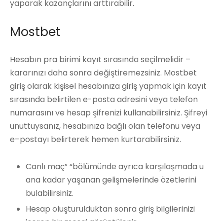
yaparak kazançlarını arttırabilir.
Mostbet
Hesabın pra birimi kayıt sırasında seçilmelidir –
kararınızı daha sonra değiştiremezsiniz. Mostbet
giriş olarak kişisel hesabınıza giriş yapmak için kayıt
sırasında belirtilen e-posta adresini veya telefon
numarasını ve hesap şifrenizi kullanabilirsiniz. Şifreyi
unuttuysanız, hesabınıza bağlı olan telefonu veya
e–postayı belirterek hemen kurtarabilirsiniz.
Canlı maç” “bölümünde ayrıca karşılaşmada u
ana kadar yaşanan gelişmelerinde özetlerini
bulabilirsiniz.
Hesap oluşturulduktan sonra giriş bilgilerinizi