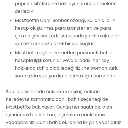
popüler sitelerdeki bazı oyuncu incelemelerini
derledik.
Mostbet’in Canlı Sohbet özelliği, kullanıcıların
hesap oluşturma, para transferleri ve para
çekme gibi her türlü sorusunda yardım almaları
için hızlı empieza etkili bir yol sağlar.
Mostbet müşteri hizmetleri personeli, bahis,
hesapla ilgili sorunlar veya aradaki her şey
hakkında sahip olabileceğiniz the woman türlü
sorunuzda size yardımcı olmak için buradadır.
Spor bahislerinde bulunan karşılaşmaların
neredeyse tamamına canlı bahis seçeneği de
Mostbet’te bulunuyor. Günün her saatinde, o an
oynanmakta olan karşılaşmalara canlı bahis
yapabilirsiniz. Canlı bahis ekranına ilk giriş yaptığınız