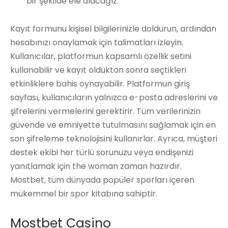
bir şekilde ele alacağız.
Kayıt formunu kişisel bilgilerinizle doldurun, ardından
hesabınızı onaylamak için talimatları izleyin.
Kullanıcılar, platformun kapsamlı özellik setini
kullanabilir ve kayıt olduktan sonra seçtikleri
etkinliklere bahis oynayabilir. Platformun giriş
sayfası, kullanıcıların yalnızca e-posta adreslerini ve
şifrelerini vermelerini gerektirir. Tüm verilerinizin
güvende ve emniyette tutulmasını sağlamak için en
son şifreleme teknolojisini kullanırlar. Ayrıca, müşteri
destek ekibi her türlü sorunuzu veya endişenizi
yanıtlamak için the woman zaman hazırdır.
Mostbet, tüm dünyada popüler sporları içeren
mükemmel bir spor kitabına sahiptir.
Mostbet Casino