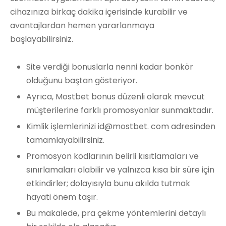
cihazınıza birkaç dakika içerisinde kurabilir ve
avantajlardan hemen yararlanmaya
başlayabilirsiniz.
Site verdiği bonuslarla nenni kadar bonkör
olduğunu baştan gösteriyor.
Ayrıca, Mostbet bonus düzenli olarak mevcut
müşterilerine farklı promosyonlar sunmaktadır.
Kimlik işlemlerinizi id@mostbet. com adresinden
tamamlayabilirsiniz.
Promosyon kodlarının belirli kısıtlamaları ve
sınırlamaları olabilir ve yalnızca kısa bir süre için
etkindirler; dolayısıyla bunu akılda tutmak
hayati önem taşır.
Bu makalede, pra çekme yöntemlerini detaylı