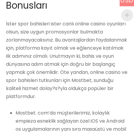
USD
Bonusları
İster spor bahisleri ister canlı online casino oyunları
olsun, size uygun promosyonlar bulmakta
zorlanmayacaksınız. Bu avantajlardan faydalanmak
için, platforma kayıt olmak ve eğlenceye katılmak
ilk adımınız olmalı. Unutmayın ki, bahis ve oyun
dünyasına adım atmak için doğru bir başlangıç
yapmak çok önemlidir. Öte yandan, online casino ve
spor bahisleri tutkunları için Mostbet, sunduğu
kaliteli hizmet dolay?s?yla oldukça popüler bir
platformdur.
Mostbet. com’da müşterilerimiz, kolaylık
empieza esneklik sağlayan özel iOS ve Android
os uygulamalarının yanı sıra masaüstü ve mobil