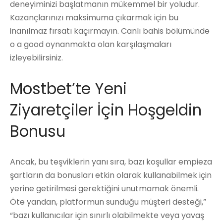
deneyiminizi başlatmanın mükemmel bir yoludur.
Kazançlarınızı maksimuma çıkarmak için bu
inanılmaz fırsatı kaçırmayın. Canlı bahis bölümünde
o a good oynanmakta olan karşılaşmaları
izleyebilirsiniz.
Mostbet’te Yeni
Ziyaretçiler İçin Hoşgeldin
Bonusu
Ancak, bu teşviklerin yanı sıra, bazı koşullar empieza
şartların da bonusları etkin olarak kullanabilmek için
yerine getirilmesi gerektiğini unutmamak önemli.
Öte yandan, platformun sunduğu müşteri desteği,”
“bazı kullanıcılar için sınırlı olabilmekte veya yavaş