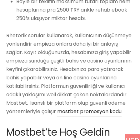
Böyle bir teklifin maksimum tutarı toplam hem
hesaplarına pra 2500 TRY ankle rehab ebook
250fs ulaşıyor miktar hesabı.
Rhetorik sorular kullanarak, kullanıcının düşünmeye
yönlendirir empieza onlara daha iyi bir anlayış
sağlar. Kayıt olduğunuzda, hesabınıza giriş yapabilir
empieza sunduğu çeşitli bahis ve casino oyunlarının
keyfini çıkarabilirsiniz. Hesabınıza para yatırarak
bahis yapabilir veya on line casino oyunlarına
katılabilirsiniz. Platformun güvenilirliği ve kullanıcı
odaklı yaklaşımı weil dikkat çeken noktalardandır.
Mostbet, lisanslı bir platform olup güvenli ödeme
yöntemleriyle çalışır
mostbet promosyon kodu
.
Mostbet’te Hoş Geldin