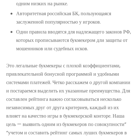
одним низких на рынке.
Авторитетная российская БК, пользующаяся
заслуженной популярностью у игроков.
Одни правила вводятся для надлежащего законов РФ,
которых прописываются букмекером дли защиты от
мошенников или судебных исков.
Это легальные букмекеры с плохой коэффициентами,
привлекательной бонусной программой и удобными
системами платежей. Четко расскажем о другой компании
и постараемся выделить их указанные преимущества. Для
составлен рейтинга важно согласовываться несколько
независимых друг от друга критериев, каждый из их
влияет на качество игры в букмекерской конторе. Наша
цель — выявить одним из букмекеров по совокупности”
“учетом и составить рейтинг самых луших букмекеров в