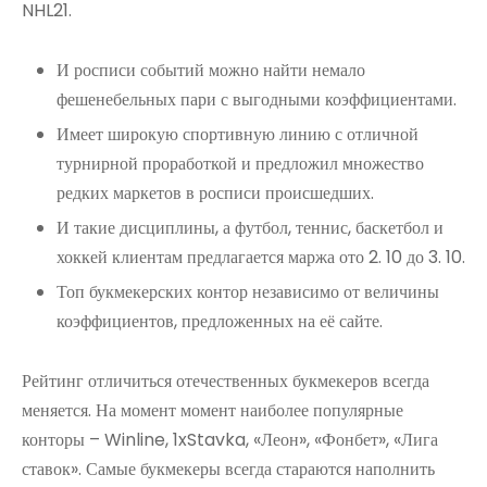
NHL21.
И росписи событий можно найти немало
фешенебельных пари с выгодными коэффициентами.
Имеет широкую спортивную линию с отличной
турнирной проработкой и предложил множество
редких маркетов в росписи происшедших.
И такие дисциплины, а футбол, теннис, баскетбол и
хоккей клиентам предлагается маржа ото 2. 10 до 3. 10.
Топ букмекерских контор независимо от величины
коэффициентов, предложенных на её сайте.
Рейтинг отличиться отечественных букмекеров всегда
меняется. На момент момент наиболее популярные
конторы – Winline, 1xStavka, «Леон», «Фонбет», «Лига
ставок». Самые букмекеры всегда стараются наполнить