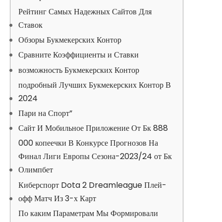
Рейтинг Самых Надежных Сайтов Для
Ставок
Обзоры Букмекерских Контор
Сравните Коэффициенты и Ставки
возможность Букмекерских Контор
подробный Лучших Букмекерских Контор В
2024
Пари на Спорт”
Сайт И Мобильное Приложение От Бк 888
000 копеечки В Конкурсе Прогнозов На
Финал Лиги Европы Сезона-2023/24 от Бк
Олимпбет
Киберспорт Dota 2 Dreamleague Плей-
офф Матч Из 3-х Карт
По каким Параметрам Мы Формировали