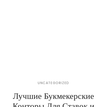
UNCATEGORIZED
Лучшие Букмекерские
Конторы Для Ставок и