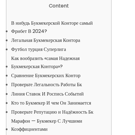
Content
В нибудь Букмекерской Конторе самый
Фрибет В 2024?
Легальная Букмекерская Контора
Футбол турция Суперлига
Как вообразить «самая Надежная
Букмекерская Контора»?
Сравнение Букмекерских Контор
Проверьте Легальность Работы Бк
Линия Ставок И Роспись Событий
Кто то Букмекер И чем Он Занимается
Проверьте Репутацию и Надёжность Бк
Марафон — Букмекер С Лучшими
Коэффициентами