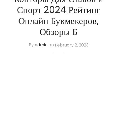
Спорт 2024 Рейтинг
Онлайн Букмекеров,
Обзоры Б
By
admin
on
February 2, 2023