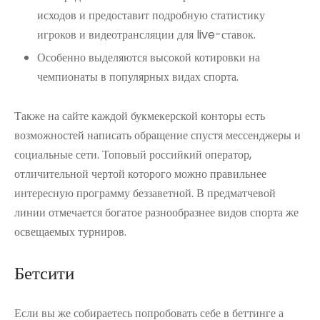
исходов и предоставит подробную статистику
игроков и видеотрансляции для live-ставок.
Особенно выделяются высокой котировки на
чемпионаты в популярных видах спорта.
Также на сайте каждой букмекерской конторы есть
возможностей написать обращение спустя мессенджеры и
социальные сети. Топовый российкий оператор,
отличительной чертой которого можно правильнее
интересную программу беззаветной. В предматчевой
линии отмечается богатое разнообразнее видов спорта же
освещаемых турниров.
Бетсити
Если вы же собираетесь попробовать себе в беттинге а