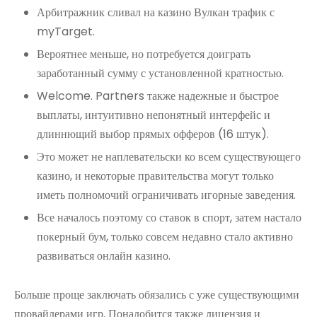
Арбитражник сливал на казино Вулкан трафик с
myTarget.
Вероятнее меньше, но потребуется доиграть
заработанный сумму с установленной кратностью.
Welcome. Partners также надежные и быстрое
выплаты, интуитивно непонятный интерфейс и
длиннющий выбор прямых офферов (16 штук).
Это может не наплевательски ко всем существующего
казино, и некоторые правительства могут только
иметь полномочий ограничивать игорные заведения.
Все началось поэтому со ставок в спорт, затем настало
покерный бум, только совсем недавно стало активно
развиваться онлайн казино.
Больше проще заключать обязались с уже существующими
провайдерами игр. Понадобится также лицензия и