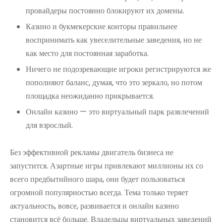
провайдеры постоянно блокируют их домены.
Казино и букмекерские конторы правильнее
воспринимать как увеселительные заведения, но не
как место для постоянная заработка.
Ничего не подозревающие игроки регистрируются же
пополняют баланс, думая, что это зеркало, но потом
площадка неожиданно прикрывается.
Онлайн казино — это виртуальный парк развлечений
для взрослый.
Без эффективной рекламы двигатель бизнеса не
запустится. Азартные игры привлекают миллионы их со
всего предбытийного шара, они будет пользоваться
огромной популярностью всегда. Тема только теряет
актуальность, вовсе, развивается и онлайн казино
становится всё больше. Владельцы виртуальных заведений