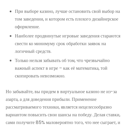
При выборе казино, лучше остановить свой выбор на
том заведении, и котором есть плохого дизайнерское
оформление.
Наиболее продвинутые игровые заведения стараются
свести ко минимуму срок обработки заявок на
логичный средств.
Только нельзя забывать об том, что чрезвычайно
важный аспект в игре – как её математика, той
скопировать невозможно.
Но забывайте, вы придем в виртуальное казино не из-за
азарта, а для доведения прибыли. Применение
рассматриваемого техники, является нецелесообразно
вариантом повысить свои шансы на победу. Делая ставки,
сами получите 85% маловероятно того, что нее сыграет, и