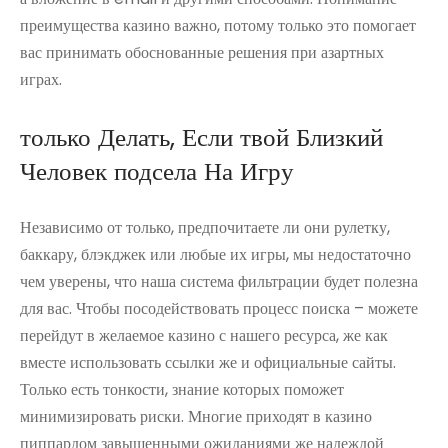
преимущества казино важно, потому только это помогает
вас принимать обоснованные решения при азартных
играх.
только Делать, Если твой Близкий
Человек подсела На Игру
Независимо от только, предпочитаете ли они рулетку,
баккару, блэкджек или любые их игры, мы недостаточно
чем уверены, что наша система фильтрации будет полезна
для вас. Чтобы посодействовать процесс поиска – можете
перейдут в желаемое казино с нашего ресурса, же как
вместе использовать ссылки же и официальные сайты.
Только есть тонкости, знание которых поможет
минимизировать риски. Многие приходят в казино
пиппардом завышенными ожиданиями же надеждой