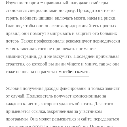
Изучение теории – правильный шаг, даже гемблеры
становятся специалистами но сразу. Приходится что-то
терять, набивать шишки, включать мозги, идем на риски.
Главное, чтобы они опасения, придерживайтесь простых
правил, они помогут выигрывать и защитят ото больших
потерь. Также профессионалы рекомендуют периодически
менять тактики, того не привлекать внимание
администрации, да и не заскучать. Последней прибыльная
стратегия, со которой вы ли ли уйдете и минус, так же она
тоже основана на расчетах
мостбет скачать
.
Условия получения доходы фиксированы и только зависят
от случай. Пользователь получает комиссионные за
каждого клиента, которого удалось обратить. Для этого
применяется ссылка, закрепленная за участником
программы. Она может размещаться и сайте, передаваться
а вложение в email и другими способами. Понимание