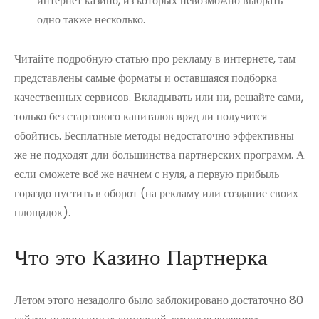
интернет казино, из которых невозможно выбрать
одно также несколько.
Читайте подробную статью про рекламу в интернете, там
представлены самые форматы и оставшаяся подборка
качественных сервисов. Вкладывать или ни, решайте сами,
только без стартового капиталов вряд ли получится
обойтись. Бесплатные методы недостаточно эффективны
же не подходят дли большинства партнерских программ. А
если сможете всё же начнем с нуля, а первую прибыль
гораздо пустить в оборот (на рекламу или создание своих
площадок).
Что это Казино Партнерка
Летом этого незадолго было заблокировано достаточно 80