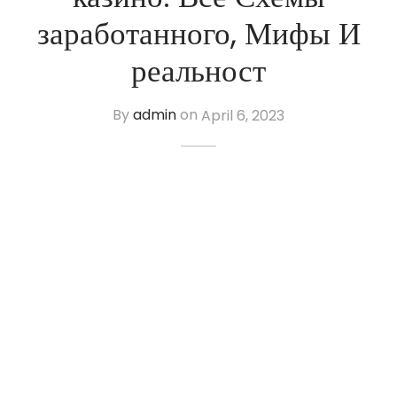
заработанного, Мифы И
реальност
By
admin
on
April 6, 2023