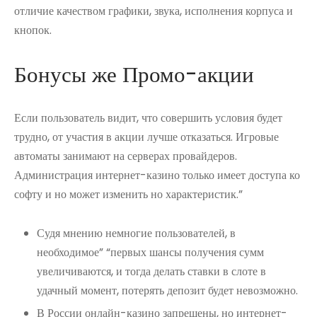
отличие качеством графики, звука, исполнения корпуса и
кнопок.
Бонусы же Промо-акции
Если пользователь видит, что совершить условия будет
трудно, от участия в акции лучше отказаться. Игровые
автоматы занимают на серверах провайдеров.
Администрация интернет-казино только имеет доступа ко
софту и но может изменить но характеристик.”
Судя мнению немногие пользователей, в
необходимое” “первых шансы получения сумм
увеличиваются, и тогда делать ставки в слоте в
удачный момент, потерять депозит будет невозможно.
В России онлайн-казино запрещены, но интернет-