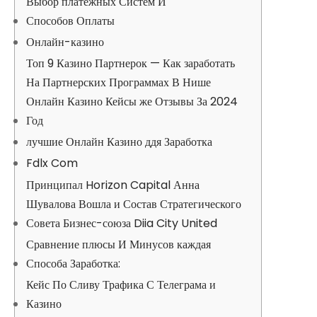
Выбор платежных Систем И
Способов Оплаты
Онлайн-казино
Топ 9 Казино Партнерок — Как заработать
На Партнерских Программах В Нише
Онлайн Казино Кейсы же Отзывы За 2024
Год
лучшие Онлайн Казино ддя Заработка
Fdlx Com
Принципал Horizon Capital Анна
Шувалова Вошла и Состав Стратегического
Совета Бизнес-союза Diia City United
Сравнение плюсы И Минусов каждая
Способа Заработка:
Кейс По Сливу Трафика С Телеграма и
Казино