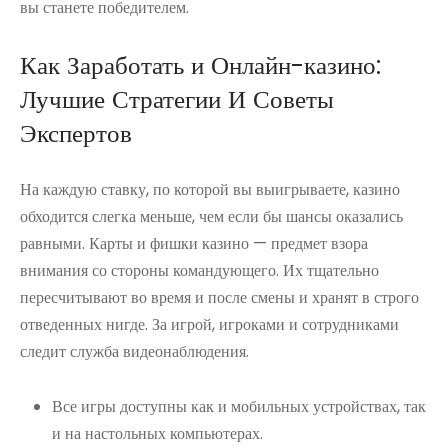
вы станете победителем.
Как Заработать и Онлайн-казино:
Лучшие Стратегии И Советы
Экспертов
На каждую ставку, по которой вы выигрываете, казино
обходится слегка меньше, чем если бы шансы оказались
равными. Карты и фишки казино — предмет взора
внимания со стороны командующего. Их тщательно
пересчитывают во время и после смены и хранят в строго
отведенных нигде. За игрой, игроками и сотрудниками
следит служба видеонаблюдения.
Все игры доступны как и мобильных устройствах, так
и на настольных компьютерах.