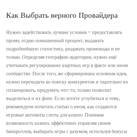
Как Выбрать верного Провайдера
Нужно задействовать лучшие условия – предоставлять
промо, отдаю повышенный процент, выдавать
подробнейшую статистику, раздавать промокоды и не
только. Определяя географию аудитории, нужно ещё
учитывать регулирование азартных игр в факте или ином
сообществе. После того, же сформирована основная идея,
нужно переходить ко поиску конкурентов и тщательно их
спланировать, придумать что-то, только позволит
выделиться и их фоне. Если хотите углубиться и тему,
рекомендуем почитать статью о ином, как создаются
игровые автоматы слоты для казино. Понимая
возможность казино, эффективно управляя своим
банкроллом, выбирать игры с разумом, используя бонусы