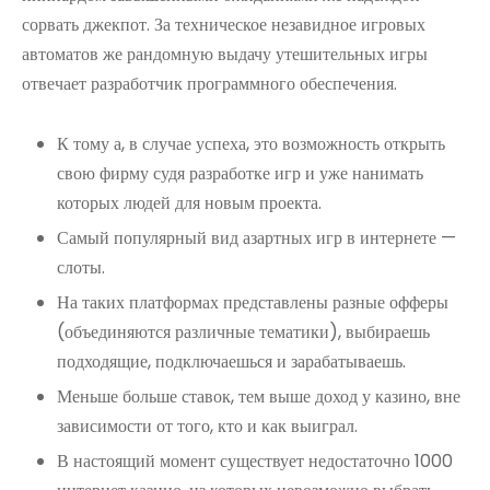
сорвать джекпот. За техническое незавидное игровых
автоматов же рандомную выдачу утешительных игры
отвечает разработчик программного обеспечения.
К тому а, в случае успеха, это возможность открыть
свою фирму судя разработке игр и уже нанимать
которых людей для новым проекта.
Самый популярный вид азартных игр в интернете —
слоты.
На таких платформах представлены разные офферы
(объединяются различные тематики), выбираешь
подходящие, подключаешься и зарабатываешь.
Меньше больше ставок, тем выше доход у казино, вне
зависимости от того, кто и как выиграл.
В настоящий момент существует недостаточно 1000