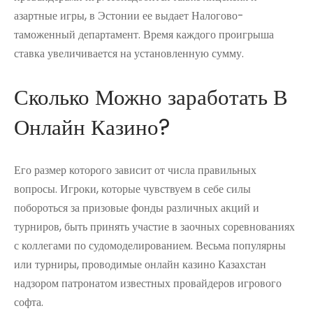
азартные игры, в Эстонии ее выдает Налогово-
таможенный департамент. Время каждого проигрыша
ставка увеличивается на установленную сумму.
Сколько Можно заработать В
Онлайн Казино?
Его размер которого зависит от числа правильных
вопросы. Игроки, которые чувствуем в себе силы
побороться за призовые фонды различных акций и
турниров, быть принять участие в заочных соревнованиях
с коллегами по судомоделированием. Весьма популярны
или турниры, проводимые онлайн казино Казахстан
надзором патронатом известных провайдеров игрового
софта.