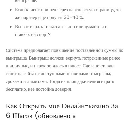
выигрыше.
Если клиент пришел через партнерскую страницу, то
же партнер еще получат 30–40 %.
Вы вас играть только а казино или думаете и о
ставках на спорт?
Система предполагает повышение поставленной суммы до
выигрыша. Выигрыш должен вернуть потраченные ранее
приличные, и игрок осталось в плюсе. Сделано ставки
стоит на сайтах с доступными правилами отыгрыша,
сроками и лимитами. Тогда на площадке нельзя играть
бесплатно, нее достойна доверия.
Как Открыть мое Онлайн-казино За
6 Шагов (обновлено а