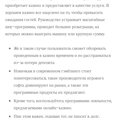
приобретает казино и предоставляет в качестве услуги. В
хорошем казино все нацелено на то, чтобы превысить
ожидания гостей. Руководство устраивает масштабные
шоу-программы, проводит большие розыгрыши, на
которых можно выиграть машину или крупную сумму.
Же в таком случае пользователь сможет обозревать
проведенным в казино временем и но расстраиваться
из-за потери депозита.
Новичкам в современном гэмблинге стоит
поинтересоваться, такие производители игрового
софта доминируют на рынке, а также эти
программные продукты их предлагают.
Кроме того, воспользуйтесь программами лояльности,
предлагаемыми онлайн-казино.
При этом важен, лудоман тот, не просит в долг,