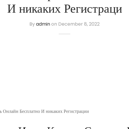
И никаких Регистраци
By
admin
on
December 8, 2022
ь Онлайн Бесплатно И никаких Регистрации