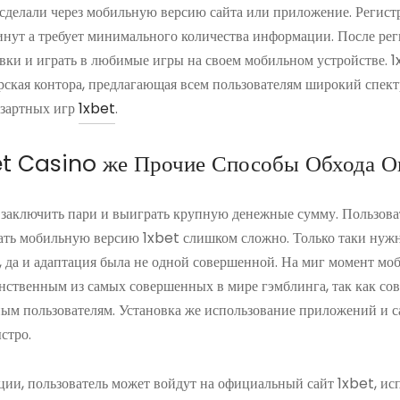
 сделали через мобильную версию сайта или приложение. Регист
инут а требует минимального количества информации. После ре
вки и играть в любимые игры на своем мобильном устройстве. 1
рская контора, предлагающая всем пользователям широкий спек
азартных игр
1xbet
.
et Casino же Прочие Способы Обхода О
заключить пари и выиграть крупную денежные сумму. Пользов
рать мобильную версию 1xbet слишком сложно. Только таки нужн
а, да и адаптация была не одной совершенной. На миг момент м
инственным из самых совершенных в мире гэмблинга, так как со
ым пользователям. Установка же использование приложений и са
стро.
ции, пользователь может войдут на официальный сайт 1xbet, ис