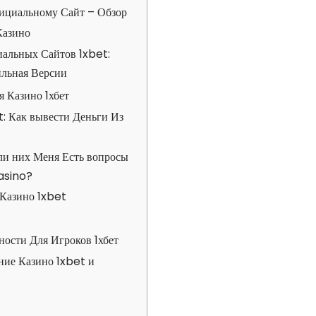
фициальному Сайт – Обзор
Казино
альных Сайтов 1xbet:
льная Версии
 Казино 1хбет
: Как вывести Деньги Из
сли них Меня Есть вопросы
asino?
Казино 1xbet
ости Для Игроков 1хбет
ние Казино 1xbet и