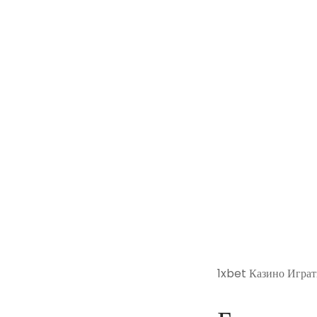
1xbet Казино Играт