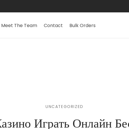
Meet The Team
Contact
Bulk Orders
UNCATEGORIZED
Казино Играть Онлайн Бе