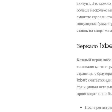
аккаунт. Это можно
больше несколько м
сможете сделали ста
популярная букмеке
ставок на спорт же 
Зеркало 1xb
Каждый игрок либо 
жаловались, что иг
страницы с браузер
1xbet считается ед
функционал остальн
происходит как и бы
После регистра