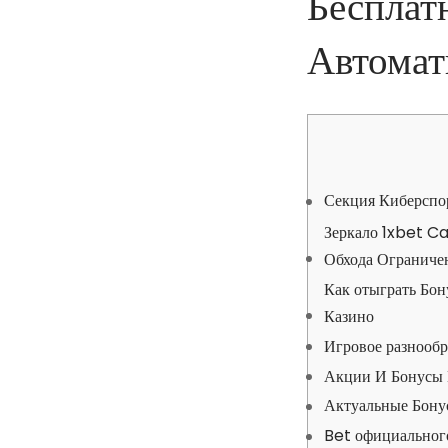
Бесплат
Автома
Секция Киберспо
Зеркало 1xbet C
Обхода Ограниче
Как отыграть Бон
Казино
Игровое разнообр
Акции И Бонусы 
Актуальные Бону
Bet официальног