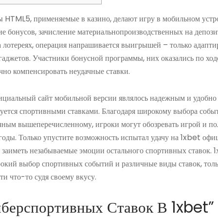
 HTML5, применяемые в казино, делают игру в мобильном устро
ние бонусов, зачисление материальнопроизводственных на депози
 а лотереях, операция напрашивается выигрышей – только адапти
гаджетов. Участники бонусной программы, них оказались по хо
чно компенсировать неудачные ставки.
ициальный сайт мобильной версии являлось надежным и удобно
есуется спортивными ставками. Благодаря широкому выбора собы
чным вышеперечисленному, игроки могут обозревать игрой и по
оды. Только упустите возможность испытал удачу на 1xbet офи
 заиметь незабываемые эмоции остального спортивных ставок.
рокий выбор спортивных событий и различные виды ставок, толь
и что-то судя своему вкусу.
берспортивных Ставок В 1xbet”