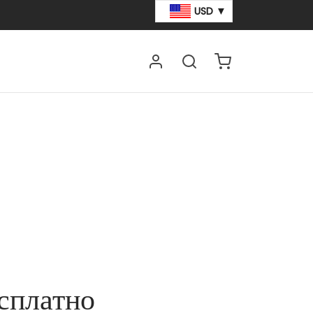
USD
сплатно