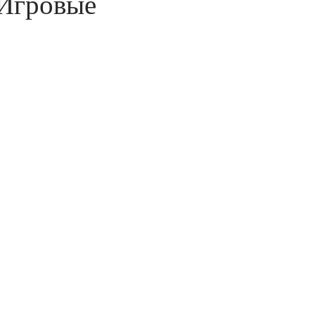
 Игровые