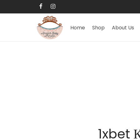
Home
Shop
About Us
1xbet 