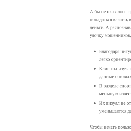
А бы не оказалось 
попадаться казино, 
деньги. А распознав
удочку мошенников,
Благодаря инту
легко ориентир
Клиенты изучаю
данные о новых
В разделе спор
меньшую извест
Их визуал не о
уменьшаются д
Чтобы начать пользо