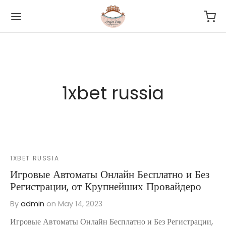
1xbet russia
1XBET RUSSIA
Игровые Автоматы Онлайн Бесплатно и Без
Регистрации, от Крупнейших Провайдеро
By
admin
on
May 14, 2023
Игровые Автоматы Онлайн Бесплатно и Без Регистрации,