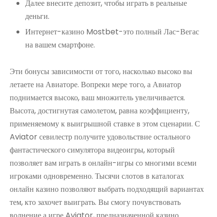
Далее внесите депозит, чтобы играть в реальные
деньги.
Интернет-казино Mostbet-это полный Лас-Вегас
на вашем смартфоне.
Эти бонусы зависимости от того, насколько высоко вы
летаете на Авиаторе. Вопреки мере того, а Авиатор
поднимается высоко, ваш множитель увеличивается.
Высота, достигнутая самолетом, равна коэффициенту,
применяемому к выигрышной ставке в этом сценарии. С
Aviator севилестр получите удовольствие остального
фантастического симулятора видеоигры, который
позволяет вам играть в онлайн-игры со многими всеми
игроками одновременно. Тысячи слотов в каталогах
онлайн казино позволяют выбрать подходящий вариантах
тем, кто захочет выиграть. Вы смогу почувствовать
волнение а игре Aviator, предназначенной казино.