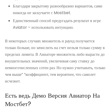
Благодаря закрытому разнообразию вариантов, сами
никогда не заскучаете с Mostbet.
Единственный способ предугадать результат в игре
Aviator – использовать интуицию.
В некоторых случаях множитель и раунд получается
только больше, но зачислить на счет нельзя только сумму в
пределах лимита. В Авиаторе множитель либо вырасти до
внушительных значений, увеличивая саму ставку до
немногочисленных сотен раз. Но нужно учитывать, только
чем выше” “коэффициент, тем вероятнее, что самолет
исчезнет.
Есть ведь Демо Версия Авиатор На
Мостбет?