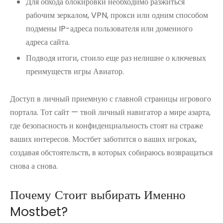
Для обхода блокировки необходимо разжиться
рабочим зеркалом, VPN, прокси или одним способом
подмены IP-адреса пользователя или доменного
адреса сайта.
Подводя итоги, стоило еще раз нелишне о ключевых
преимуществ игры Авиатор.
Доступ в личный приемную с главной страницы игрового
портала. Тот сайт — твой личный навигатор а мире азарта,
где безопасность и конфиденциальность стоят на страже
ваших интересов. Мостбет заботится о ваших игроках,
создавая обстоятельств, в которых собираюсь возвращаться
снова а снова.
Почему Стоит выбирать Именно
Mostbet?