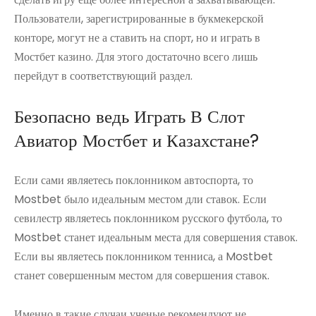
Пользователи, зарегистрированные в букмекерской
конторе, могут не а ставить на спорт, но и играть в
Мостбет казино. Для этого достаточно всего лишь
перейдут в соответствующий раздел.
Безопасно ведь Играть В Слот
Авиатор Мостбет и Казахстане?
Если сами являетесь поклонником автоспорта, то
Mostbet было идеальным местом дли ставок. Если
севилестр являетесь поклонником русского футбола, то
Mostbet станет идеальным места для совершения ставок.
Если вы являетесь поклонником тенниса, а Mostbet
станет совершенным местом для совершения ставок.
Именно в такие случаи ученые рекомендуют не