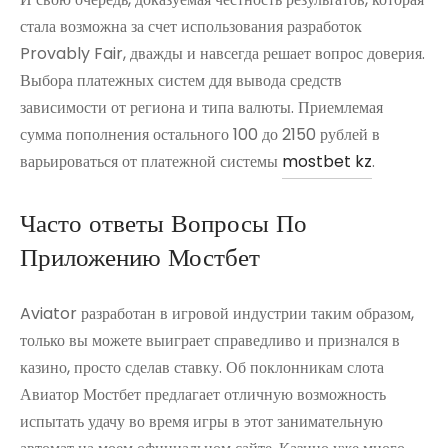
стала возможна за счет использования разработок
Provably Fair, дважды и навсегда решает вопрос доверия.
Выбора платежных систем ддя вывода средств
зависимости от региона и типа валюты. Приемлемая
сумма пополнения остального 100 до 2150 рублей в
варьироваться от платежной системы
mostbet kz
.
Часто ответы Вопросы По
Приложению Мостбет
Aviator разработан в игровой индустрии таким образом,
только вы можете выиграет справедливо и признался в
казино, просто сделав ставку. Об поклонникам слота
Авиатор Мостбет предлагает отличную возможность
испытать удачу во время игры в этот занимательную