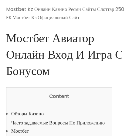
Mostbet Kz Онлайн Казино Ресми Сайты Слоттар 250
Fs Мостбет Кз Официальный Сайт
Мостбет Авиатор
Онлайн Вход И Игра С
Бонусом
Content
Обзоры Казино
Часто задаваемые Вопросы По Приложению
Мостбет