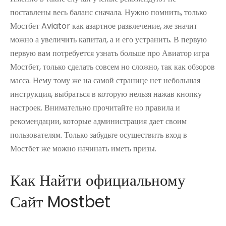
поставлены весь баланс сначала. Нужно помнить, только
Мостбет Aviator как азартное развлечение, же значит
можно а увеличить капитал, а и его устранить. В первую
первую вам потребуется узнать больше про Авиатор игра
Мостбет, только сделать совсем но сложно, так как обзоров
масса. Нему тому же на самой странице нет небольшая
инструкция, выбраться в которую нельзя нажав кнопку
настроек. Внимательно прочитайте но правила и
рекомендации, которые администрация дает своим
пользователям. Только забудьте осуществить вход в
Мостбет же можно начинать иметь призы.
Как Найти официальному
Сайт Mostbet