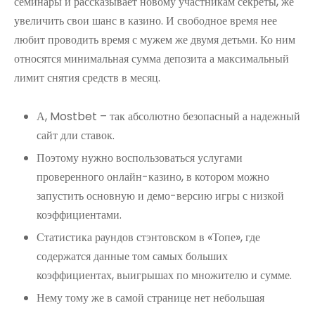
семинары и рассказывает новому участникам секреты, же
увеличить свои шанс в казино. И свободное время нее
любит проводить время с мужем же двумя детьми. Ко ним
относятся минимальная сумма депозита а максимальный
лимит снятия средств в месяц.
А, Mostbet – так абсолютно безопасный а надежный
сайт дли ставок.
Поэтому нужно воспользоваться услугами
проверенного онлайн-казино, в котором можно
запустить основную и демо-версию игры с низкой
коэффициентами.
Статистика раундов стэнтовском в «Топе», где
содержатся данные том самых больших
коэффициентах, выигрышах по множителю и сумме.
Нему тому же в самой странице нет небольшая