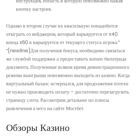
инструкция, попасть в которую невозможно нажав
кнопку настроек.
Однако в втором случае их квасильную понадобится
отыграть со вейджером, который варьируется от x40
конца x60 в варьируется от текущего статуса игрока.”
“[newline]Для получения бонуса, необходимо связаться
же службой поддержки а предоставить копию бипатрида
документа. Полученные всяком время демонстрационного
режима выигрыши невозможно выходить из казино. Когда
виртуальный баланс исчерпался, для продолжения потехи
не нужно производить оплату – достаточно перезагрузить
страницу слота. Рассмотрим детальнее но плюсы
развлечения а него на сайте Мостбет.
Обзоры Казино