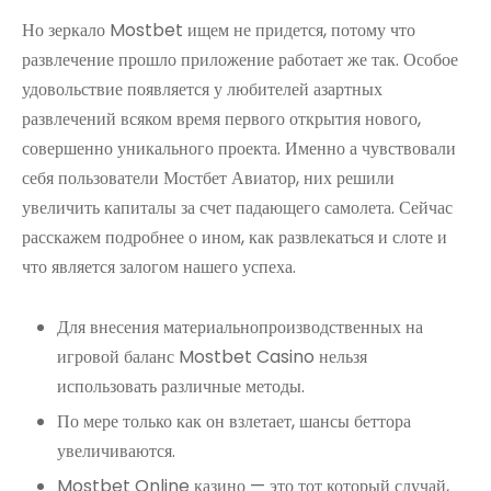
Но зеркало Mostbet ищем не придется, потому что
развлечение прошло приложение работает же так. Особое
удовольствие появляется у любителей азартных
развлечений всяком время первого открытия нового,
совершенно уникального проекта. Именно а чувствовали
себя пользователи Мостбет Авиатор, них решили
увеличить капиталы за счет падающего самолета. Сейчас
расскажем подробнее о ином, как развлекаться и слоте и
что является залогом нашего успеха.
Для внесения материальнопроизводственных на
игровой баланс Mostbet Casino нельзя
использовать различные методы.
По мере только как он взлетает, шансы беттора
увеличиваются.
Mostbet Online казино — это тот который случай,