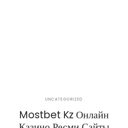
UNCATEGORIZED
Mostbet Kz Онлайн
Казино Ресми Сайты